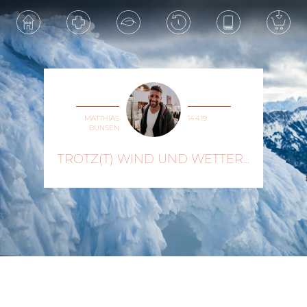
MATTHIAS
14.4.19
BUNSEN
TROTZ(T) WIND UND WETTER...