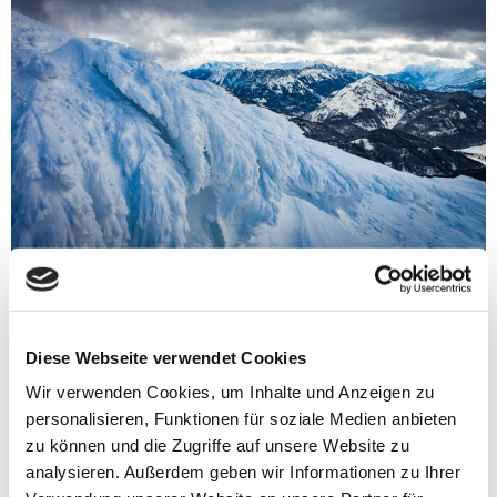
TROTZT WIND UND WETTER
Die Berg- oder Latschenkiefer (
Pinus mugo
) trotzt Wind und Wetter und
trägt selbst schwerste Schneelasten, ohne zu brechen.
Diese Webseite verwendet Cookies
Wir verwenden Cookies, um Inhalte und Anzeigen zu
personalisieren, Funktionen für soziale Medien anbieten
zu können und die Zugriffe auf unsere Website zu
analysieren. Außerdem geben wir Informationen zu Ihrer