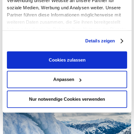
Verwendung unserer Website an unsere Partner für
soziale Medien, Werbung und Analysen weiter. Unsere
Partner führen diese Informationen möglicherweise mit
weiteren Daten zusammen, die Sie ihnen bereitgestellt
haben oder die sie im Rahmen Ihrer Nutzung der Dienste
gesammelt haben. Sie geben Einwilligung zu unseren
Details zeigen
Cookies, wenn Sie unsere Webseite weiterhin nutzen.
Cookies zulassen
EXTREM ROBUST
Die Latsche ist äußerst robust, hält Schnee, Kälte und sogar Lawinen aus,
Anpassen
die andere Bäume zerstören.
Nur notwendige Cookies verwenden